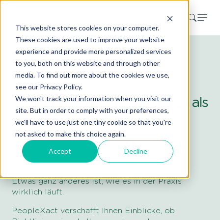
This website stores cookies on your computer.
These cookies are used to improve your website
experience and provide more personalized services
to you, both on this website and through other
Sicherheitskultur
media. To find out more about the cookies we use,
see our Privacy Policy.
We won't track your information when you visit our
Reduzieren Sie sowohl Risiken als
site. But in order to comply with your preferences,
auch Kosten
we'll have to use just one tiny cookie so that you're
not asked to make this choice again.
Accept
Decline
Eines ist, was im Sicherheitshandbuch steht.
Etwas ganz anderes ist, wie es in der Praxis
wirklich läuft.
PeopleXact verschafft Ihnen Einblicke, ob