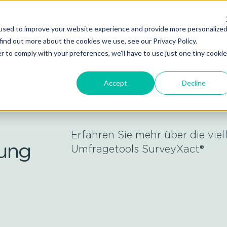
HR-Umfragen
Produkt
used to improve your website experience and provide more personalize
find out more about the cookies we use, see our Privacy Policy.
r to comply with your preferences, we'll have to use just one tiny cookie
Accept
Decline
Erfahren Sie mehr über die vie
lung
Umfragetools SurveyXact®